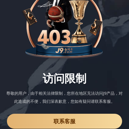
访问限制
尊敬的用户，由于相关法律限制，您所在地区无法访问J9产品，对
此造成的不便，我们深表歉意，您如有疑问请联系客服。
联系客服