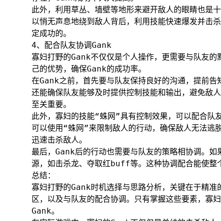
此外，利用草丛、墙壁等地形来避开敌人的眼睛也是十
以悄无声息地绕到敌人背后，利用技能快速爆发并击杀
定成功的。
4、配合队友协调Gank
寡妇打野的Gank不仅仅是个人操作，更需要与队友
己的优势，确保Gank的成功率。
在Gank之前，首先要与队友保持良好的沟通，提前告
还能确保队友能够及时提供控制技能和输出，避免敌人
至关重要。
此外，寡妇的技能“蛛网”具有控制效果，可以配合队
可以使用“蛛网”来限制敌人的行动，确保敌人无法逃
迅速击杀敌人。
最后，Gank后的行动也需要与队友的策略相协调。如
源，如击杀龙、夺取红buff等。这种协调配合能使
总结：
寡妇打野的Gank时机选择与思路分析，关键在于精
区，以及与队友的配合协调。只有掌握这些要素，寡妇
Gank。