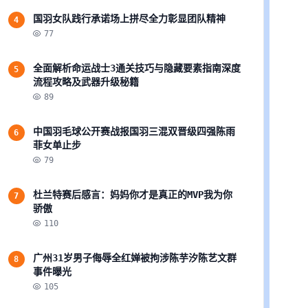
国羽女队践行承诺场上拼尽全力彰显团队精神
4
77
全面解析命运战士3通关技巧与隐藏要素指南深度
5
流程攻略及武器升级秘籍
89
中国羽毛球公开赛战报国羽三混双晋级四强陈雨
6
菲女单止步
79
杜兰特赛后感言：妈妈你才是真正的MVP我为你
7
骄傲
110
广州31岁男子侮辱全红婵被拘涉陈芋汐陈艺文群
8
事件曝光
105