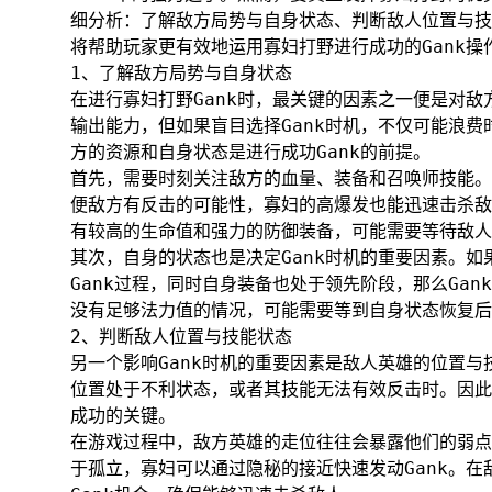
细分析：了解敌方局势与自身状态、判断敌人位置与技
将帮助玩家更有效地运用寡妇打野进行成功的Gank
1、了解敌方局势与自身状态
在进行寡妇打野Gank时，最关键的因素之一便是对
输出能力，但如果盲目选择Gank时机，不仅可能浪
方的资源和自身状态是进行成功Gank的前提。
首先，需要时刻关注敌方的血量、装备和召唤师技能。
便敌方有反击的可能性，寡妇的高爆发也能迅速击杀敌
有较高的生命值和强力的防御装备，可能需要等待敌人
其次，自身的状态也是决定Gank时机的重要因素。
Gank过程，同时自身装备也处于领先阶段，那么Ga
没有足够法力值的情况，可能需要等到自身状态恢复后再
2、判断敌人位置与技能状态
另一个影响Gank时机的重要因素是敌人英雄的位置与
位置处于不利状态，或者其技能无法有效反击时。因此
成功的关键。
在游戏过程中，敌方英雄的走位往往会暴露他们的弱点
于孤立，寡妇可以通过隐秘的接近快速发动Gank。