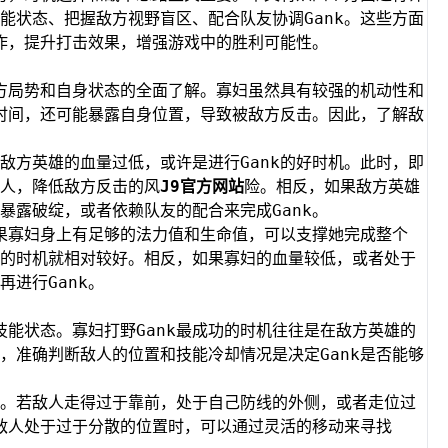
能状态、把握敌方视野盲区、配合队友协调Gank。这些方面
操作，提升打击效果，增强游戏中的胜利可能性。
敌方局势和自身状态的全面了解。寡妇虽然具有较强的机动性和
费时间，还可能暴露自身位置，导致被敌方反击。因此，了解敌
敌方英雄的血量过低，或许是进行Gank的好时机。此时，即
人，降低敌方反击的风
J9官方网站
险。相反，如果敌方英雄
暴露破绽，或者依赖队友的配合来完成Gank。
如果寡妇身上有足够的法力值和生命值，可以支撑她完成整个
nk的时机就相对较好。相反，如果寡妇的血量较低，或者处于
进行Gank。
技能状态。寡妇打野Gank最成功的时机往往是在敌方英雄的
，准确判断敌人的位置和技能冷却情况是决定Gank是否能够
。若敌人走得过于靠前，处于自己防线的外侧，或者走位过
在敌人处于过于分散的位置时，可以通过灵活的移动来寻找