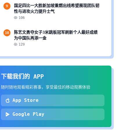
国足四比一大胜新加坡重燃出线希望展现团队韧
9
性与进攻火力提升士气
106
陈艺文勇夺女子3米跳板冠军刷新个人最好成绩
10
为中国队再添一金
129
下载我们的 APP
随时随地观看精彩赛事，享受最佳的移动观赛体验
App Store
Google Play