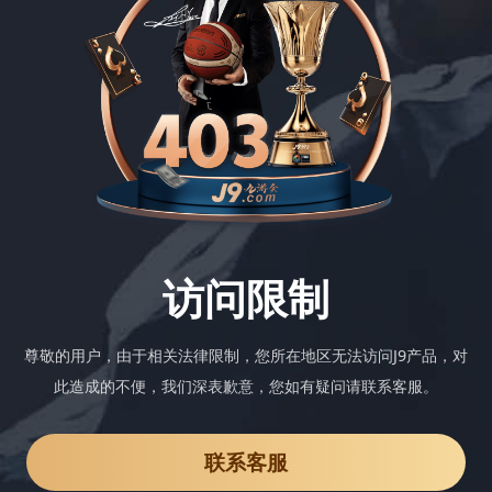
访问限制
尊敬的用户，由于相关法律限制，您所在地区无法访问J9产品，对
此造成的不便，我们深表歉意，您如有疑问请联系客服。
联系客服