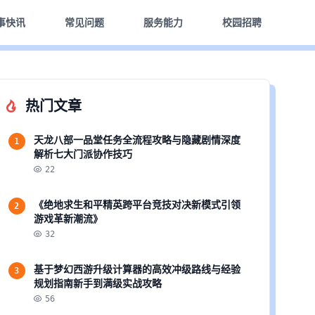
事快讯
常见问题
服务能力
校园招聘
热门文章
天龙八部一品堂任务全流程攻略与隐藏剧情深度
1
解析七大门派协作技巧
22
《绝地求生和平精英跨平台竞技对决新模式引领
2
游戏革新潮流》
32
基于梦幻西游升级计算器的高效冲级路线与经验
3
规划指南新手到满级实战攻略
56