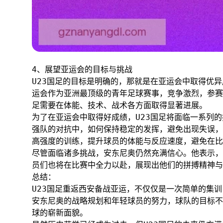
4、展望亚运会的目标与挑战
U23国足的目标是明确的，那就是在亚运会中取得优
运会作为亚洲最顶级的青年足球赛事，竞争激烈，参赛
足需要在体能、技术、战术各方面取得显著进展。
为了在亚运会中取得好成绩，U23国足将面临一系列
强队的对抗中，如何保持稳定的发挥，避免出现失误，
高强度的训练，提升球员的体能与反应速度，避免在比
尽管面临诸多挑战，安东尼奥仍然充满信心。他表示，
员们也将在比赛中全力以赴，展现出他们的拼搏精神与
总结：
U23国足重返西安备战亚运，不仅仅是一次简单的集
安东尼奥的战略规划和年轻球员的努力，球队的目标不
球的崭新面貌。