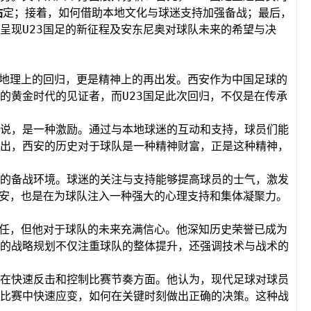
站
定；接着，如何借助本地文化与球迷支持加强备战；最后，
呈现U23国足的新征程及安东尼奥对球队未来的希望与决
次地理上的回归，更是精神上的再出发。西安作为中国足球的
的黄金时代的见证者，而U23国足此次回归，不仅是在传承
说，是一种激励。通过与本地球迷的互动和支持，球员们能
出，西安的历史对于球队是一种精神财富，正是这种精神，
的备战环境。球迷的关注与支持能够提高球员的士气，激发
西安，也是在为球队注入一种强大的心理支持和集体凝聚力。
责任，但他对于球队的未来充满信心。他深知历史荣誉已成为
的战略规划不仅注重球队的整体提升，还强调技术与战术的
在快速反击和控制比赛节奏方面。他认为，现代足球对球员
比赛中快速应变，如何在关键时刻做出正确的决策。这种战