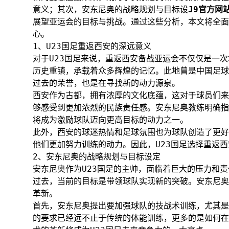
意义；其次，安东尼奥的战略规划与目标设
J9官方网
展望亚运会的目标与挑战。通过这些分析，本文将全面
心。
1、U23国足重返西安的深远意义
对于U23国足来说，重返西安备战亚运会不仅仅是一
历史重镇，承载着众多辉煌的记忆。此地曾是中国足球
过去的荣誉，也是在寻找新的动力源泉。
西安作为古都，拥有浓厚的文化底蕴，这对于球员们来
够感受到更加浓烈的民族责任感。安东尼奥教练明确指
将成为激励球队迈向更高目标的动力之一。
此外，西安的球迷热情和足球氛围也为球队创造了更好
他们更加努力训练的动力。因此，U23国足选择重返
2、安东尼奥的战略规划与目标设定
安东尼奥作为U23国足的主帅，面临着巨大的压力和
过去，当前的目标是带领球队实现新的突破。安东尼奥
革新。
首先，安东尼奥提出要加强球队的技战术训练，尤其是
的要求已经远不止于传统的体能训练，更多的是如何在