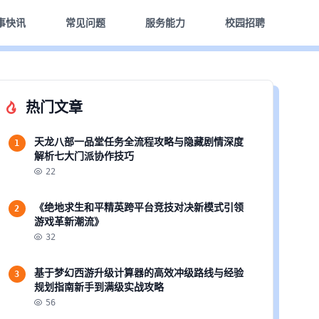
事快讯
常见问题
服务能力
校园招聘
热门文章
天龙八部一品堂任务全流程攻略与隐藏剧情深度
1
解析七大门派协作技巧
22
《绝地求生和平精英跨平台竞技对决新模式引领
2
游戏革新潮流》
32
基于梦幻西游升级计算器的高效冲级路线与经验
3
规划指南新手到满级实战攻略
56