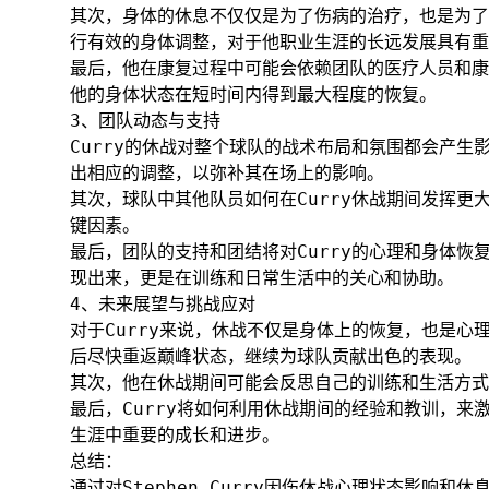
其次，身体的休息不仅仅是为了伤病的治疗，也是为了
行有效的身体调整，对于他职业生涯的长远发展具有重
最后，他在康复过程中可能会依赖团队的医疗人员和康
他的身体状态在短时间内得到最大程度的恢复。
3、团队动态与支持
Curry的休战对整个球队的战术布局和氛围都会产生
出相应的调整，以弥补其在场上的影响。
其次，球队中其他队员如何在Curry休战期间发挥
键因素。
最后，团队的支持和团结将对Curry的心理和身体
现出来，更是在训练和日常生活中的关心和协助。
4、未来展望与挑战应对
对于Curry来说，休战不仅是身体上的恢复，也是
后尽快重返巅峰状态，继续为球队贡献出色的表现。
其次，他在休战期间可能会反思自己的训练和生活方式
最后，Curry将如何利用休战期间的经验和教训，
生涯中重要的成长和进步。
总结：
通过对Stephen Curry因伤休战心理状态影响