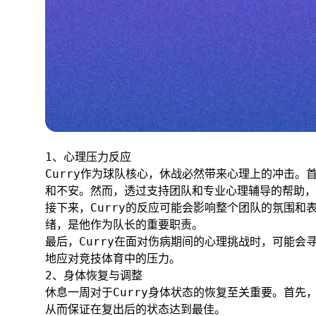
1、心理压力反应
Curry作为球队核心，休战必然带来心理上的冲击
和不安。然而，透过支持团队和专业心理辅导的帮助，
接下来，Curry的反应可能会影响整个团队的氛围和
绪，是他作为队长的重要职责。
最后，Curry在面对伤病期间的心理挑战时，可能
地应对竞技体育中的压力。
2、身体恢复与调整
休息一周对于Curry身体状态的恢复至关重要。首
从而保证在复出后的状态达到最佳。