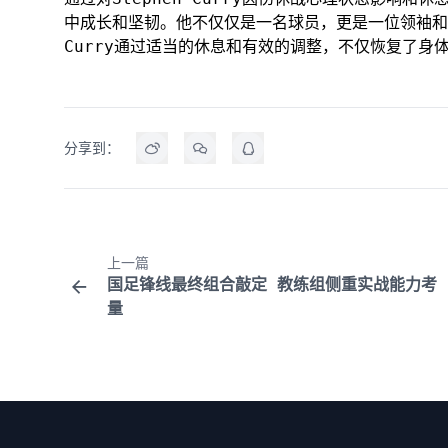
中成长和坚韧。他不仅仅是一名球员，更是一位领袖和
Curry通过适当的休息和有效的调整，不仅恢复了
分享到：
上一篇
国足锋线最终组合敲定 教练组侧重实战能力考
量